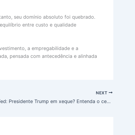
anto, seu domínio absoluto foi quebrado.
uilíbrio entre custo e qualidade
nvestimento, a empregabilidade e a
rada, pensada com antecedência e alinhada
NEXT
Powell no Fed: Presidente Trump em xeque? Entenda o cenário de ‘dois Papas’ no Banco Central Americano