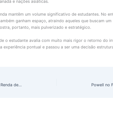
anadá e nações asiáticas.
nda mantêm um volume significativo de estudantes. No ent
 também ganham espaço, atraindo aqueles que buscam um eq
tra, portanto, mais pulverizado e estratégico.
de o estudante avalia com muito mais rigor o retorno do i
a experiência pontual e passou a ser uma decisão estrutu
Apostas Esportivas: Prazo Final para Imposto de Renda de Ganhos em Bets é 30 de Abril, Evite Multas e Problemas com o CPF