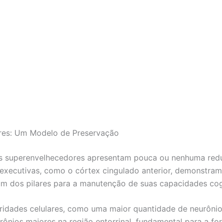
ores: Um Modelo de Preservação
os superenvelhecedores apresentam pouca ou nenhuma redu
s executivas, como o córtex cingulado anterior, demonstra
 um dos pilares para a manutenção de suas capacidades cog
laridades celulares, como uma maior quantidade de neurôn
ônios maiores na região entorrinal, fundamental para a f