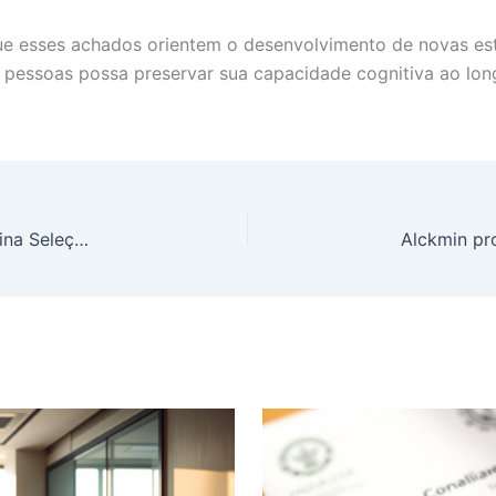
que esses achados orientem o desenvolvimento de novas es
 pessoas possa preservar sua capacidade cognitiva ao lon
Empresa Brasileira Que Produz Erva-Mate Patrocina Seleção Argentina de Futebol: Entenda a Estratégia