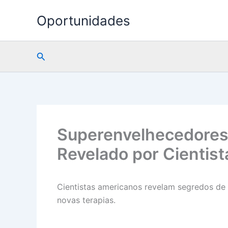
Ir
Oportunidades
para
o
conteúdo
Pesquisar
Superenvelhecedores:
Revelado por Cientis
Cientistas americanos revelam segredos de m
novas terapias.