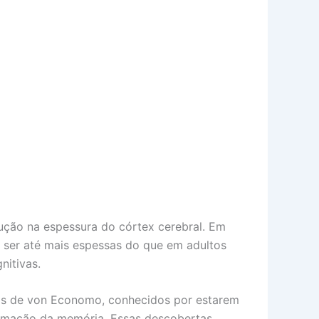
ção na espessura do córtex cerebral. Em
m ser até mais espessas do que em adultos
nitivas.
ios de von Economo, conhecidos por estarem
ormação da memória. Essas descobertas,