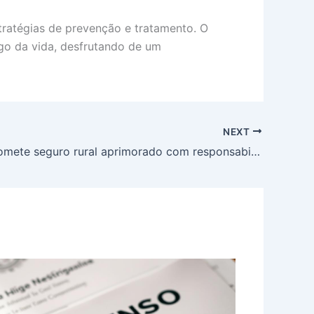
tratégias de prevenção e tratamento. O
go da vida, desfrutando de um
NEXT
Alckmin promete seguro rural aprimorado com responsabilidade fiscal e anuncia R$ 10 bi em crédito para máquinas agrícolas na Agrishow