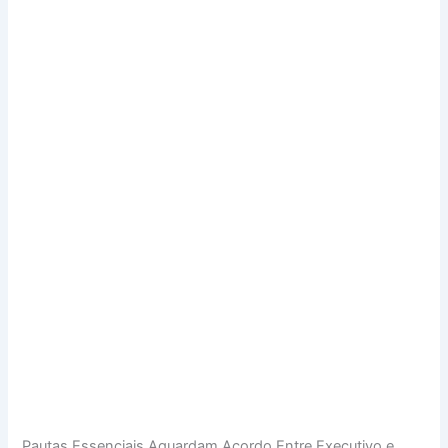
Pautas Essenciais Aguardam Acordo Entre Executivo e