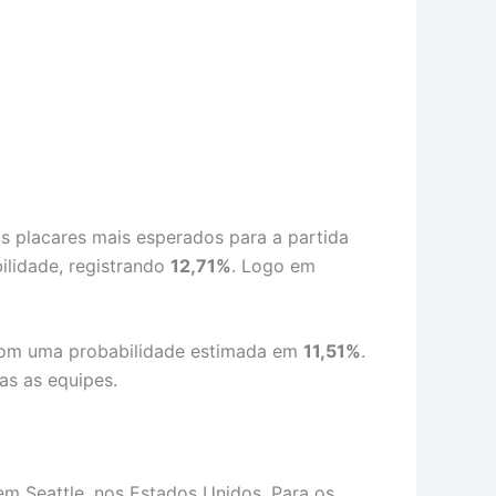
s placares mais esperados para a partida
lidade, registrando
12,71%
. Logo em
, com uma probabilidade estimada em
11,51%
.
s as equipes.
 em Seattle, nos Estados Unidos. Para os