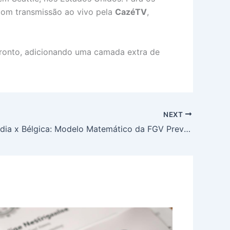
om transmissão ao vivo pela
CazéTV
,
nfronto, adicionando uma camada extra de
NEXT
Nova Zelândia x Bélgica: Modelo Matemático da FGV Prevê Placar e Aponta Favoritismo Belga na Copa do Mundo 2026