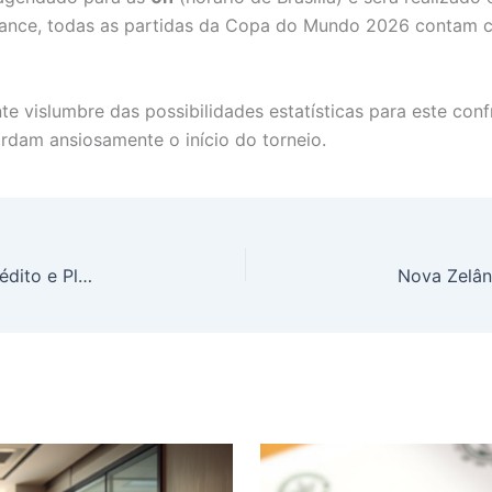
ance, todas as partidas da Copa do Mundo 2026 contam c
e vislumbre das possibilidades estatísticas para este co
ardam ansiosamente o início do torneio.
Axia Energia (AXIA3) Garante R$ 3 Bilhões em Crédito e Planeja Captar Mais R$ 2 Bilhões em Debêntures para Blindar Caixa