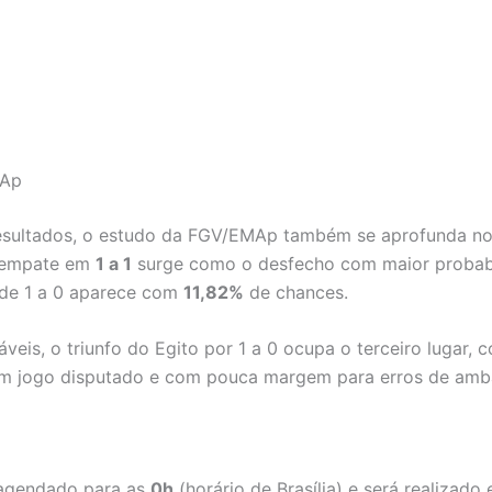
MAp
 resultados, o estudo da FGV/EMAp também se aprofunda no
 o empate em
1 a 1
surge como o desfecho com maior probabi
o de 1 a 0 aparece com
11,82%
de chances.
veis, o triunfo do Egito por 1 a 0 ocupa o terceiro lugar
um jogo disputado e com pouca margem para erros de amba
á agendado para as
0h
(horário de Brasília) e será realizado