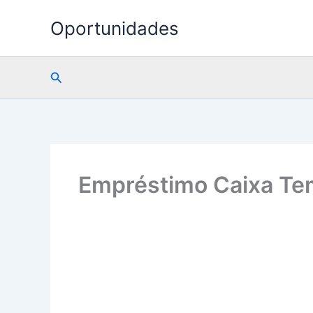
Ir
Oportunidades
para
o
conteúdo
Pesquisar
Empréstimo Caixa Tem: