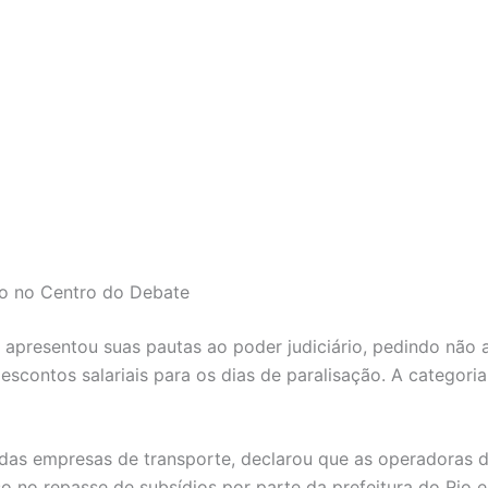
ho no Centro do Debate
 apresentou suas pautas ao poder judiciário, pedindo não a
contos salariais para os dias de paralisação. A categori
 das empresas de transporte, declarou que as operadoras d
aso no repasse de subsídios por parte da prefeitura do Rio e