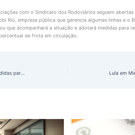
ociações com o Sindicato dos Rodoviários seguem aberta
bi Rio, empresa pública que gerencia algumas linhas e o 
ormou que acompanhará a situação e adotará medidas para r
percentual de frota em circulação.
Lula Anuncia “Desenrola Adimplentes”: Novas Medidas para Incentivar Pagamento de Dívidas em Dia Começam Hoje