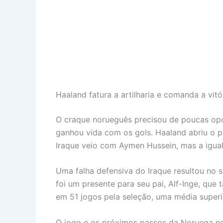
Haaland fatura a artilharia e comanda a vit
O craque norueguês precisou de poucas opor
ganhou vida com os gols. Haaland abriu o p
Iraque veio com Aymen Hussein, mas a igua
Uma falha defensiva do Iraque resultou no s
foi um presente para seu pai, Alf-Inge, q
em 51 jogos pela seleção, uma média superi
O jogo e os próximos passos da Noruega no