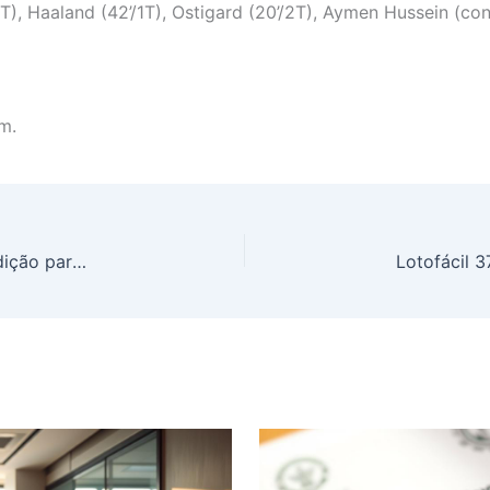
), Haaland (42’/1T), Ostigard (20’/2T), Aymen Hussein (cont
m.
Irã Exige Retirada de Israel do Líbano como Condição para Fim da Guerra, Diz Chanceler Araghchi