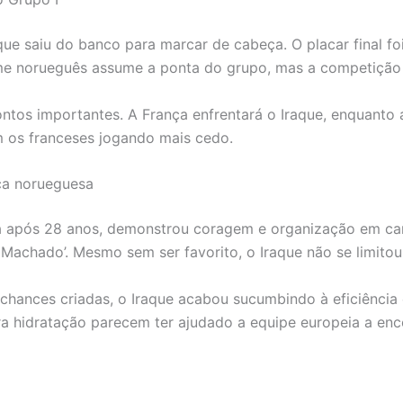
ue saiu do banco para marcar de cabeça. O placar final f
ime norueguês assume a ponta do grupo, mas a competição 
ntos importantes. A França enfrentará o Iraque, enquanto
m os franceses jogando mais cedo.
ça norueguesa
a após 28 anos, demonstrou coragem e organização em cam
achado’. Mesmo sem ser favorito, o Iraque não se limitou
 chances criadas, o Iraque acabou sucumbindo à eficiência 
ra hidratação parecem ter ajudado a equipe europeia a enco