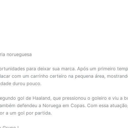
ória norueguesa
tunidades para deixar sua marca. Após um primeiro tempo 
lacar com um carrinho certeiro na pequena área, mostrand
ldade durou pouco.
egundo gol de Haaland, que pressionou o goleiro e viu a b
ue também defendeu a Noruega em Copas. Com essa atuação
or a um gol por partida.
 Grupo I