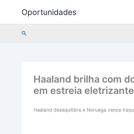
Ir
Oportunidades
para
o
conteúdo
Pesquisar
Haaland brilha com do
em estreia eletrizant
Haaland desequilibra e Noruega vence Iraq