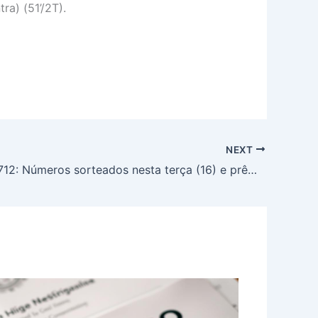
ra) (51’/2T).
NEXT
Lotofácil 3712: Números sorteados nesta terça (16) e prêmio de R$ 2 milhões! Veja o resultado completo e como apostar