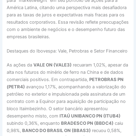
para “marketweight” em seu portfólio de ações para a
América Latina, citando uma perspectiva mais desafiadora
para as taxas de juros e expectativas mais fracas para os
resultados corporativos. Essa revisão reflete preocupações
com o ambiente de negócios e o desempenho futuro das
empresas brasileiras.
Destaques do Ibovespa: Vale, Petrobras e Setor Financeiro
As ações da
VALE ON (VALE3)
recuaram 1,02%, apesar da
alta nos futuros do minério de ferro na China e de dados
comerciais positivos. Em contrapartida,
PETROBRAS PN
(PETR4)
avançou 1,17%, acompanhando a valorização do
petróleo no exterior e impulsionada pela assinatura de um
contrato com a Equinor para aquisição de participação no
bloco Itaimbezinho. O setor bancário apresentou
desempenho misto, com
ITAÚ UNIBANCO PN (ITUB4)
subindo 0,36%, enquanto
BRADESCO PN (BBDC4)
caiu
0,98%,
BANCO DO BRASIL ON (BBAS3)
recuou 0,58%,