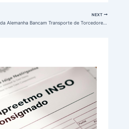
NEXT
Jogadores da Alemanha Bancam Transporte de Torcedores para Jogo da Copa do Mundo Após Críticas de Custos Elevados