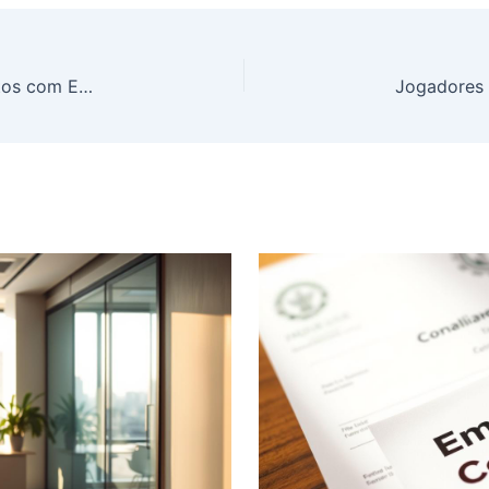
Ibovespa Hoje Ao Vivo: Bolsa Atinge 170 Mil Pontos com Exterior Positivo e Foco em IA; Dólar Cai e Juros Recuam