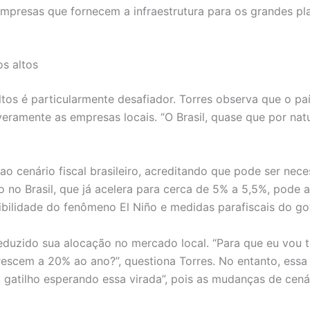
empresas que fornecem a infraestrutura para os grandes pla
os altos
altos é particularmente desafiador. Torres observa que o pa
eramente as empresas locais. “O Brasil, quase que por natu
 cenário fiscal brasileiro, acreditando que pode ser nec
ão no Brasil, que já acelera para cerca de 5% a 5,5%, pode
ibilidade do fenômeno El Niño e medidas parafiscais do go
eduzido sua alocação no mercado local. “Para que eu vou to
escem a 20% ao ano?”, questiona Torres. No entanto, essa 
atilho esperando essa virada”, pois as mudanças de cená