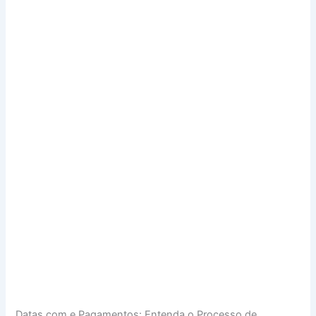
Datas com e Pagamentos: Entenda o Processo de