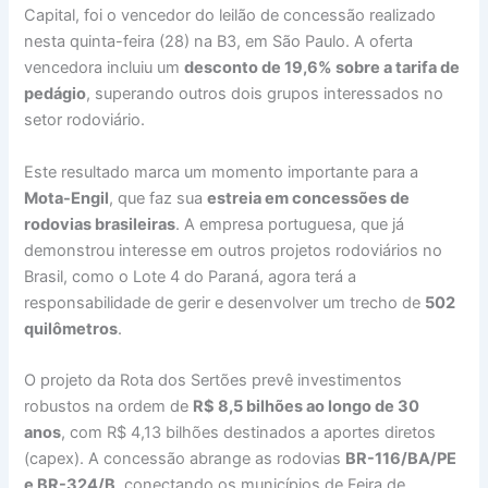
Capital, foi o vencedor do leilão de concessão realizado
nesta quinta-feira (28) na B3, em São Paulo. A oferta
vencedora incluiu um
desconto de 19,6% sobre a tarifa de
pedágio
, superando outros dois grupos interessados no
setor rodoviário.
Este resultado marca um momento importante para a
Mota-Engil
, que faz sua
estreia em concessões de
rodovias brasileiras
. A empresa portuguesa, que já
demonstrou interesse em outros projetos rodoviários no
Brasil, como o Lote 4 do Paraná, agora terá a
responsabilidade de gerir e desenvolver um trecho de
502
quilômetros
.
O projeto da Rota dos Sertões prevê investimentos
robustos na ordem de
R$ 8,5 bilhões ao longo de 30
anos
, com R$ 4,13 bilhões destinados a aportes diretos
(capex). A concessão abrange as rodovias
BR-116/BA/PE
e BR-324/B
, conectando os municípios de Feira de