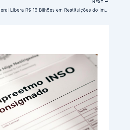
NEXT
Receita Federal Libera R$ 16 Bilhões em Restituições do Imposto de Renda Antes do Prazo Final de Entrega da DIRPF