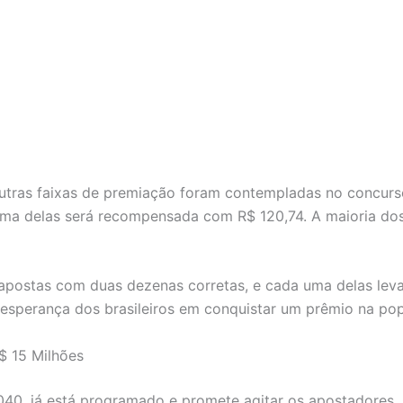
utras faixas de premiação foram contempladas no concurs
uma delas será recompensada com R$ 120,74. A maioria dos
apostas com duas dezenas corretas, e cada uma delas levar
sperança dos brasileiros em conquistar um prêmio na popu
$ 15 Milhões
40, já está programado e promete agitar os apostadores.