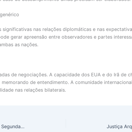
genérico
significativas nas relações diplomáticas e nas expectativ
 pode gerar apreensão entre observadores e partes intere
ambas as nações.
dadas de negociações. A capacidade dos EUA e do Irã de 
do memorando de entendimento. A comunidade internaciona
dade nas relações bilaterais.
Lotofácil 3711: Confira os Números Sorteados na Segunda-feira (15) e Descubra se Você é o Novo Milionário