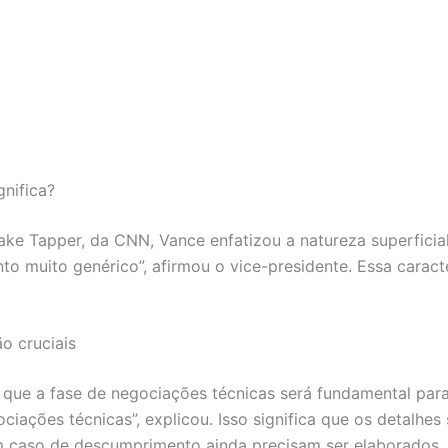
gnifica?
ake Tapper, da CNN, Vance enfatizou a natureza superfic
 muito genérico”, afirmou o vice-presidente. Essa caracte
o cruciais
ar que a fase de negociações técnicas será fundamental par
ciações técnicas”, explicou. Isso significa que os detalh
m caso de descumprimento ainda precisam ser elaborados.