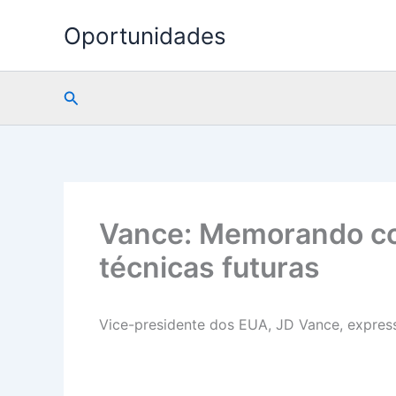
Ir
Oportunidades
para
o
conteúdo
Pesquisar
Vance: Memorando com
técnicas futuras
Vice-presidente dos EUA, JD Vance, express