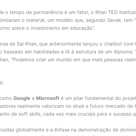
nde o tempo de permanência é um fator, o Khan TED Institu
imilaram o material, um modelo que, segundo Sevak, tem 
torno sobre o investimento em educação”.
iosa de Sal Khan, que anteriormente lançou o chatbot com
o baseado em habilidades e IA à estrutura de um diploma.
 Khan, “Podemos criar um mundo em que mais pessoas realm
XI
s como
Google
e
Microsoft
é um pilar fundamental do projet
gadores realmente valorizam no atual e futuro mercado de tr
to de soft skills, cada vez mais cruciais para o sucesso pr
ibuídas globalmente e a ênfase na demonstração de domín