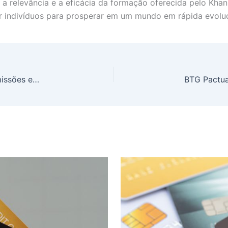
a relevância e a eficácia da formação oferecida pelo Khan
r indivíduos para prosperar em um mundo em rápida evolu
CEO de banco bilionário revoluciona gestão: demissões em massa e almoços coletivos para unir equipe e superar crise