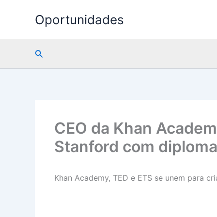
Ir
Oportunidades
para
o
conteúdo
Pesquisar
CEO da Khan Academy 
Stanford com diploma
Khan Academy, TED e ETS se unem para criar