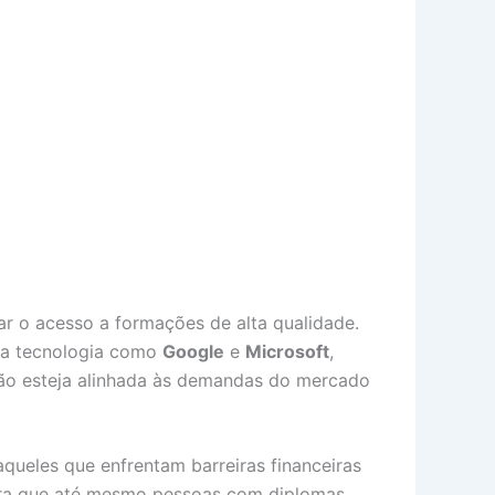
ar o acesso a formações de alta qualidade.
 da tecnologia como
Google
e
Microsoft
,
ção esteja alinhada às demandas do mercado
queles que enfrentam barreiras financeiras
para que até mesmo pessoas com diplomas