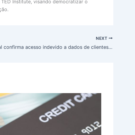
 TED Institute, visando democratizar o
ção.
NEXT
BTG Pactual confirma acesso indevido a dados de clientes de contas internacionais em março, mas garante segurança dos valores