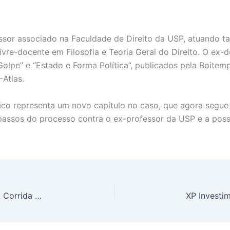
sor associado na Faculdade de Direito da USP, atuando t
ivre-docente em Filosofia e Teoria Geral do Direito. O ex-
olpe” e “Estado e Forma Política”, publicados pela Boitempo
-Atlas.
ico representa um novo capítulo no caso, que agora segue 
 passos do processo contra o ex-professor da USP e a poss
OpenAI e Anthropic Correm para IPO Bilionário: A Corrida da IA que Pode Transformar a Bolsa de Valores