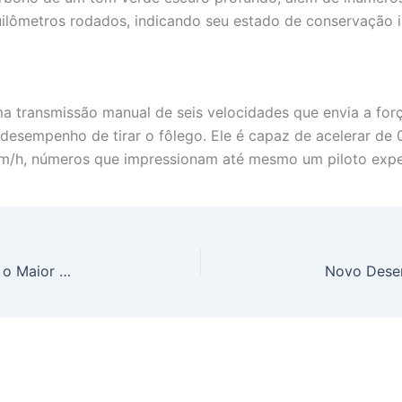
uilômetros rodados, indicando seu estado de conservação 
transmissão manual de seis velocidades que envia a força
desempenho de tirar o fôlego. Ele é capaz de acelerar de
m/h, números que impressionam até mesmo um piloto expe
InfoMoney Dispara na Liderança: Portal Se Torna o Maior Ponto de Partida na Jornada Digital do Investidor Brasileiro Segundo Similarweb