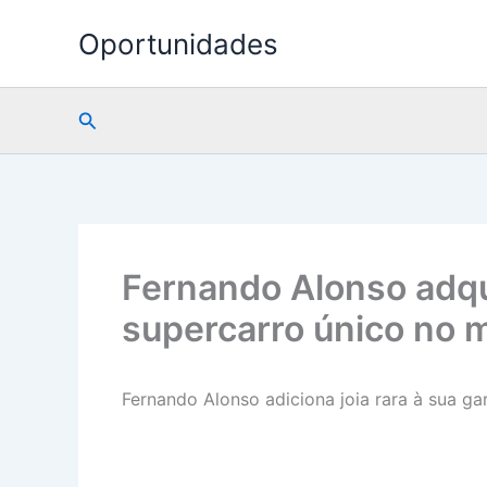
Ir
Oportunidades
para
o
conteúdo
Pesquisar
Fernando Alonso adqu
supercarro único no 
Fernando Alonso adiciona joia rara à sua 