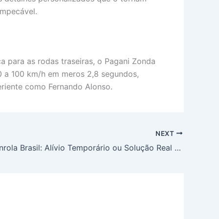
impecável.
 para as rodas traseiras, o Pagani Zonda
 0 a 100 km/h em meros 2,8 segundos,
riente como Fernando Alonso.
NEXT
Novo Desenrola Brasil: Alívio Temporário ou Solução Real para Dívidas Familiares? XP Analisa Impacto e PIB