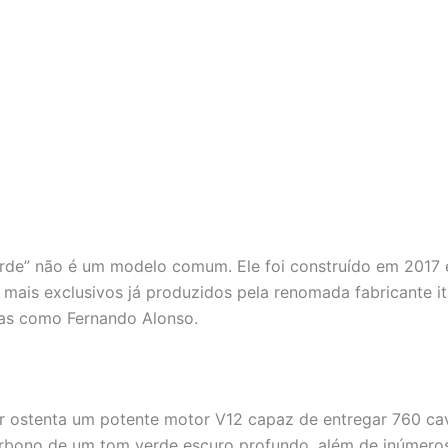
rde” não é um modelo comum. Ele foi construído em 2017 
mais exclusivos já produzidos pela renomada fabricante ita
ras como Fernando Alonso.
r ostenta um potente motor V12 capaz de entregar 760 cav
carbono de um tom verde escuro profundo, além de inúmero