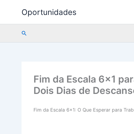
Ir
Oportunidades
para
o
conteúdo
Pesquisar
Fim da Escala 6×1 pa
Dois Dias de Descans
Fim da Escala 6×1: O Que Esperar para Tr