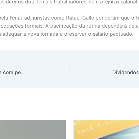
s direitos dos demais trabalhadores, sem prejuízo salarial.
ela Fenatrad, juristas como Rafael Galle ponderam que o t
equações formais. A pacificação da rotina dependerá de aj
a adequar a nova jornada e preservar o salário pactuado.
Lei do Superendividamento: Justiça mais rigorosa com pedidos de perdão de dívidas e mais de 100 mil ações em 2 anos