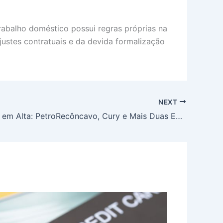
rabalho doméstico possui regras próprias na
ustes contratuais e da devida formalização
NEXT
Dividendos em Alta: PetroRecôncavo, Cury e Mais Duas Empresas Distribuem Lucros Hoje; Veja os Valores Exatos e Datas de Pagamento