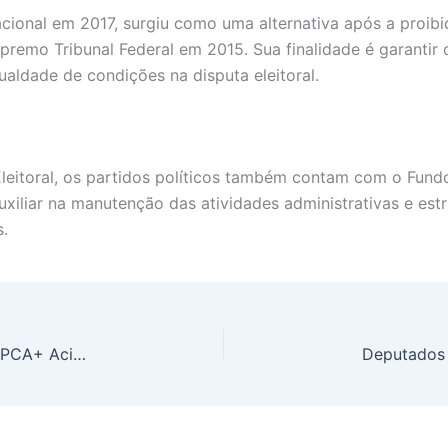
acional em 2017, surgiu como uma alternativa após a proi
remo Tribunal Federal em 2015. Sua finalidade é garantir 
aldade de condições na disputa eleitoral.
leitoral, os partidos políticos também contam com o Fundo 
xiliar na manutenção das atividades administrativas e est
.
CDBs de Inflação Disparam: Renda Fixa Oferece IPCA+ Acima de 8,5% e Supera Títulos Pós-Fixados em Maio