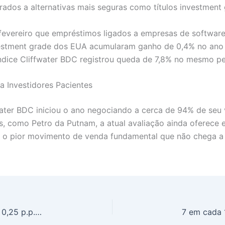
dos a alternativas mais seguras como títulos investment 
 fevereiro que empréstimos ligados a empresas de softwar
vestment grade dos EUA acumularam ganho de 0,4% no ano e
 índice Cliffwater BDC registrou queda de 7,8% no mesmo pe
a Investidores Pacientes
water BDC iniciou o ano negociando a cerca de 94% de seu
tas, como Petro da Putnam, a atual avaliação ainda oferece
é o pior movimento de venda fundamental que não chega a
Copom Define Selic: Analistas Preveem Corte de 0,25 p.p. em Meio a Inflação e Atividade em Xadrez Complexo