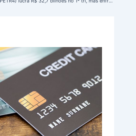
Petrobras (PETR4) lucra R$ 32,7 bilhões no 1º tri, mas enfrenta queda anual e desafios no caixa