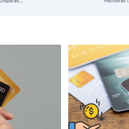
Petróleo em Alta? Fundo Verde Aposta em Nova Disparada de Preços com Tensão no Estreito de Ormuz