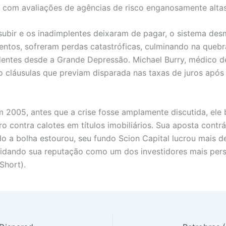
 com avaliações de agências de risco enganosamente altas
ubir e os inadimplentes deixaram de pagar, o sistema des
umentos, sofreram perdas catastróficas, culminando na qu
ntes desde a Grande Depressão. Michael Burry, médico de
do cláusulas que previam disparada nas taxas de juros após
m 2005, antes que a crise fosse amplamente discutida, ele 
ro contra calotes em títulos imobiliários. Sua aposta cont
ndo a bolha estourou, seu fundo Scion Capital lucrou mais
idando sua reputação como um dos investidores mais persp
Short).