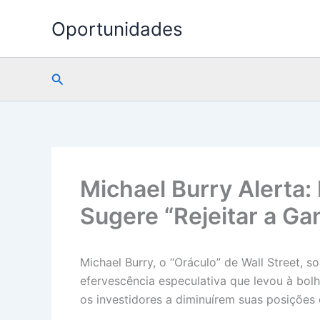
Ir
Oportunidades
para
o
conteúdo
Pesquisar
Michael Burry Alerta:
Sugere “Rejeitar a Ga
Michael Burry, o “Oráculo” de Wall Street, s
efervescência especulativa que levou à bo
os investidores a diminuírem suas posições 