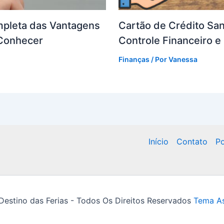
ompleta das Vantagens
Cartão de Crédito San
 Conhecer
Controle Financeiro 
Finanças
/ Por
Vanessa
Início
Contato
Po
estino das Ferias - Todos Os Direitos Reservados
Tema As