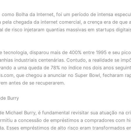
como Bolha da Internet, foi um período de intensa especu
 pela chegada da internet comercial, a crença era de que 
al de risco injetaram quantias massivas em startups digita
 tecnologia, disparou mais de 400% entre 1995 e seu pi
nhias industriais centenárias. Contudo, a realidade se im
evando a uma queda de 78% no índice nos dois anos seguint
s.com, que chegou a anunciar no Super Bowl, fecharam ra
rem antes de se recuperarem.
 de Burry
e Michael Burry, é fundamental revisitar sua atuação na c
ermitiu a concessão de empréstimos a compradores com his
. Esses empréstimos de alto risco eram transformados e