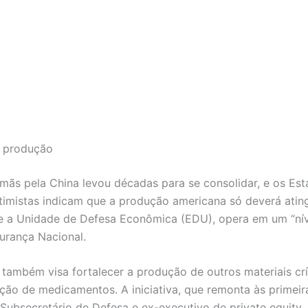
a produção
ímãs pela China levou décadas para se consolidar, e os Es
istas indicam que a produção americana só deverá atingir 
e a Unidade de Defesa Econômica (EDU), opera em um “nív
urança Nacional.
a também visa fortalecer a produção de outros materiais c
cação de medicamentos. A iniciativa, que remonta às prim
Subsecretário de Defesa e ex-executivo de private equity.