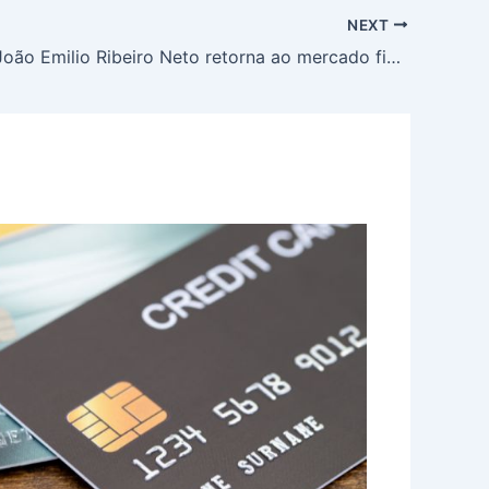
NEXT
Executivo João Emilio Ribeiro Neto retorna ao mercado financeiro após 42 anos ininterruptos e assume JGP Crédito