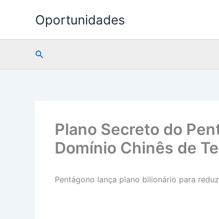
Ir
Oportunidades
para
o
conteúdo
Pesquisar
Plano Secreto do Pen
Domínio Chinês de Te
Pentágono lança plano bilionário para redu