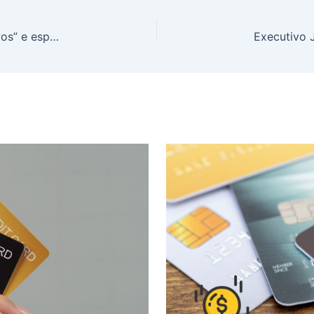
INSS: Fila de benefícios cai em abril com “paliativos” e especialistas temem judicialização em massa