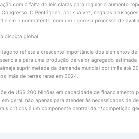
ção com a falta de leis claras para regular o aumento re
 Congresso. O Pentágono, por sua vez, nega as acusações,
neficiem o combatente, com um rigoroso processo de avalia
 a disputa global
entágono reflete a crescente importância dos elementos de 
essenciais para uma produção de valor agregado estimada 
lmeja suprir metade da demanda mundial por ímãs até 203
os ímãs de terras raras em 2024.
e de US$ 200 bilhões em capacidade de financiamento para
na em geral, não apenas para atender às necessidades de d
rais críticos é um componente central da **competição geo